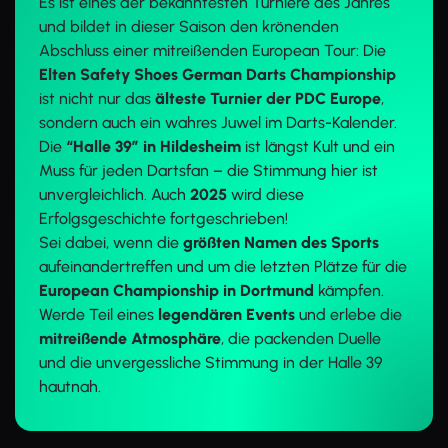
Es ist eines der bekanntesten Turniere des Jahres
und bildet in dieser Saison den krönenden
Abschluss einer mitreißenden European Tour: Die
Elten Safety Shoes German Darts Championship
ist nicht nur das
älteste Turnier der PDC Europe
,
sondern auch ein wahres Juwel im Darts-Kalender.
Die
“Halle 39” in Hildesheim
ist längst Kult und ein
Muss für jeden Dartsfan – die Stimmung hier ist
unvergleichlich. Auch
2025
wird diese
Erfolgsgeschichte fortgeschrieben!
Sei dabei, wenn die
größten Namen des Sports
aufeinandertreffen und um die letzten Plätze für die
European Championship in Dortmund
kämpfen.
Werde Teil eines
legendären Events
und erlebe die
mitreißende Atmosphäre
, die packenden Duelle
und die unvergessliche Stimmung in der Halle 39
hautnah.