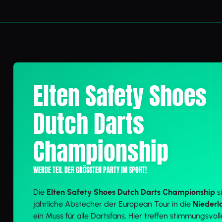
Elten Safety Shoes
Dutch Darts
Championship
WERDE TEIL DER GRÖSSTEN PARTY IM SPORT!
Die
Elten Safety Shoes Dutch Darts Championship
s
jährliche Abstecher der European Tour in die
Niederl
ein Muss für alle Dartsfans. Hier treffen stimmungsvoll