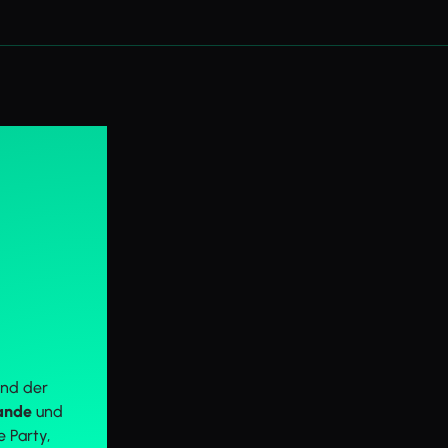
ind der
ande
und
e Party,