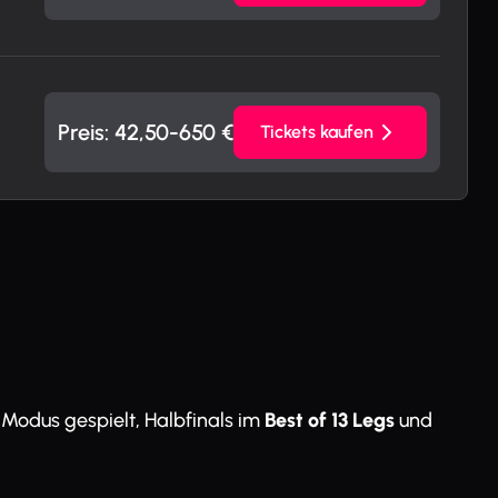
Preis: 42,50
-650
€
Tickets kaufen
-Modus gespielt, Halbfinals im
Best of 13 Legs
und