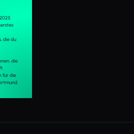
2025
n erstes
s
, die du
renen, die
t.
 für die
Dortmund.