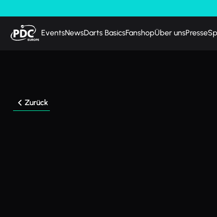
Events
News
Darts Basics
Fanshop
Über uns
Presse
Sp
Zurück