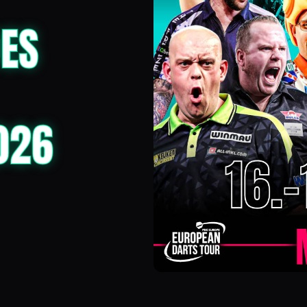
OES
026