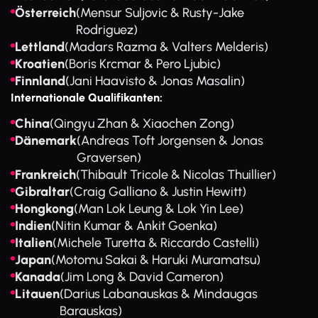
Österreich
(Mensur Suljovic & Rusty-Jake
Rodriguez)
Lettland
(Madars Razma & Valters Melderis)
Kroatien
(Boris Krcmar & Pero Ljubic)
Finnland
(Jani Haavisto & Jonas Masalin)
Internationale Qualifikanten:
China
(Qingyu Zhan & Xiaochen Zong)
Dänemark
(Andreas Toft Jorgensen & Jonas
Graversen)
Frankreich
(Thibault Tricole & Nicolas Thuillier)
Gibraltar
(Craig Galliano & Justin Hewitt)
Hongkong
(Man Lok Leung & Lok Yin Lee)
Indien
(Nitin Kumar & Ankit Goenka)
Italien
(Michele Turetta & Riccardo Castelli)
Japan
(Motomu Sakai & Haruki Muramatsu)
Kanada
(Jim Long & David Cameron)
Litauen
(Darius Labanauskas & Mindaugas
Barauskas)