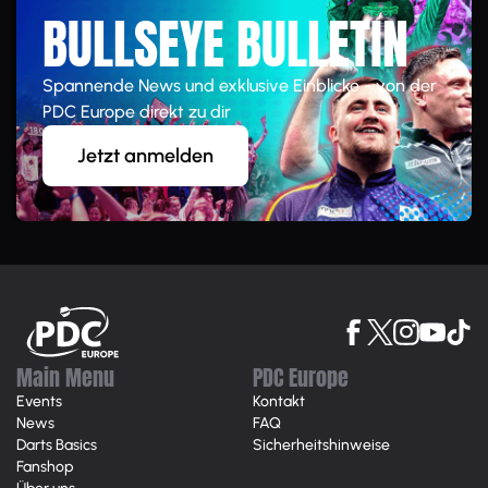
BULLSEYE BULLETIN
Spannende News und exklusive Einblicke - von der
PDC Europe direkt zu dir
Jetzt anmelden
Main Menu
PDC Europe
Events
Kontakt
News
FAQ
Darts Basics
Sicherheitshinweise
Fanshop