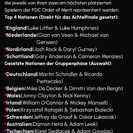
die jeweils von ihren zwei am höchsten platzierten
Spielern der PDC Order of Merit repräsentiert werden:
Top 4 Nationen (Direkt für das Achtelfinale gesetzt):
England
(Luke Littler & Luke Humphries)
Niederlande
(Gian van Veen & Michael van
Gerwen)
Nordirland
(Josh Rock & Daryl Gurney)
Schottland
(Gary Anderson & Cameron Menzies)
Gesetzte Nationen der Gruppenphase (Auswahl):
Deutschland
(Martin Schindler & Ricardo
Pietreczko)
Belgien
(Mike De Decker & Dimitri Van den Bergh)
Wales
(Jonny Clayton & Nick Kenny)
Irland
(William O’Connor & Mickey Mansell)
Polen
(Krzysztof Ratajski & Sebastian Bialecki
Schweden
(Jeffrey de Graaf & Oskar Lukasiak)
Australien
(Damon Heta & Adam Leek)
Tschechien
(Karel Sedlacek & Adam Gawlas)