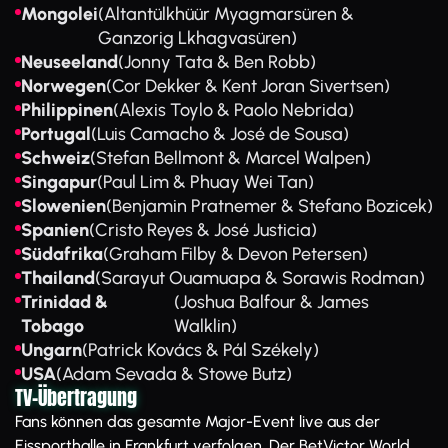
Mongolei
(Altantülkhüür Myagmarsüren &
Ganzorig Lkhagvasüren)
Neuseeland
(Jonny Tata & Ben Robb)
Norwegen
(Cor Dekker & Kent Joran Sivertsen)
Philippinen
(Alexis Toylo & Paolo Nebrida)
Portugal
(Luis Camacho & José de Sousa)
Schweiz
(Stefan Bellmont & Marcel Walpen)
Singapur
(Paul Lim & Phuay Wei Tan)
Slowenien
(Benjamin Pratnemer & Stefano Bozicek)
Spanien
(Cristo Reyes & José Justicia)
Südafrika
(Graham Filby & Devon Petersen)
Thailand
(Sarayut Ouamuapa & Sorawis Rodman)
Trinidad &
(Joshua Balfour & James
Tobago
Walklin)
Ungarn
(Patrick Kovács & Pál Székely)
USA
(Adam Sevada & Stowe Butz)
TV-Übertragung
Fans können das gesamte Major-Event live aus der
Eissporthalle in Frankfurt verfolgen. Der BetVictor World