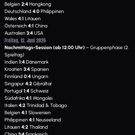
Belgien
2:4
Hongkong
Deutschland
4:0
Philippinen
Wales
4:1
Litauen
Österreich
4:1
China
Australien
3:4
USA
Freitag, 12. Juni 2026
Nachmittags-Session (ab 12:00 Uhr)
– Gruppenphase (2.
Spieltag)
Indien
1:4
Dänemark
Kroatien
3:4
Spanien
Finnland
0:4
Ungarn
Singapur
4:2
Gibraltar
Portugal
1:4
Schweiz
Südafrika
4:1
Mongolei
Italien
4:2
Trinidad & Tobago
Belgien
4:1
Slowenien
Philippinen
4:1
Neuseeland
Litauen
4:2
Thailand
China
3:4
Frankreich