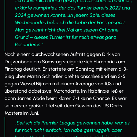
„Ich fühle mich ehrlich gesagt ein bisschen emotional“,
erklärte Humphries, der das Turnier bereits 2022 und
2024 gewinnen konnte. „In jedem Spiel dieses
Wochenendes habe ich die Liebe der Fans gespürt.
Man gewinnt nicht drei Mal am selben Ort ohne
Grund – dieses Turnier ist für mich etwas ganz
Besonderes.“
Nach einem durchwachsenen Auftritt gegen Dirk van
Duijvenbode am Samstag steigerte sich Humphries am
Finaltag deutlich. Er startete am Sonntag mit einem 6-3-
Sieg über Martin Schindler, drehte anschließend ein 3-5
gegen Wessel Nijman mit einem Average von 103 und
überstand dabei zwei Matchdarts. Im Halbfinale ließ er
dann James Wade beim klaren 7-1 keine Chance. Es war
sein erster großer Titel seit dem Gewinn des US Darts
Masters im Juni.
„Seit ich die Premier League gewonnen habe, war es
für mich nicht einfach. Ich habe gestruggelt, aber