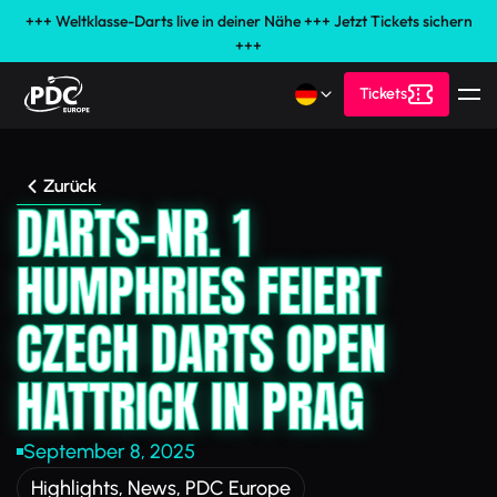
+++ Weltklasse-Darts live in deiner Nähe +++ Jetzt Tickets sichern
+++
Tickets
Zurück
DARTS-NR. 1
HUMPHRIES FEIERT
CZECH DARTS OPEN
HATTRICK IN PRAG
September 8, 2025
Highlights
,
News
,
PDC Europe