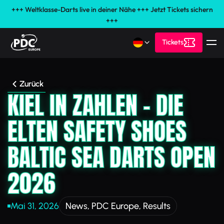
+++ Weltklasse-Darts live in deiner Nähe +++ Jetzt Tickets sichern
+++
Tickets
Zurück
KIEL IN ZAHLEN – DIE
ELTEN SAFETY SHOES
BALTIC SEA DARTS OPEN
2026
Mai 31, 2026
News
,
PDC Europe
,
Results