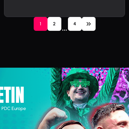
1
2
4
…
ETIN
r PDC Europe