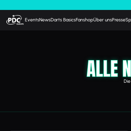
Events
News
Darts Basics
Fanshop
Über uns
Presse
Sp
ALLE 
Die